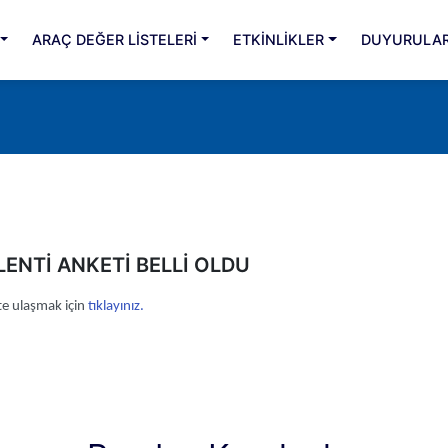
ARAÇ DEĞER LİSTELERİ
ETKİNLİKLER
DUYURULA
LENTİ ANKETİ BELLİ OLDU
ete ulaşmak için
tıklayınız.